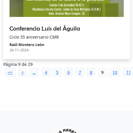
Conferencia Luis del Águila
Ciclo 35 aniversario CMB
Raúl Montero León
26-11-2024 ·
Página 9 de 29
<<
<
…
4
5
6
7
8
9
10
11