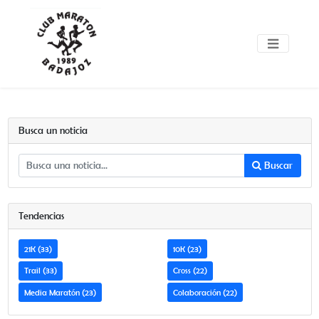
Busca un noticia
Buscar
Tendencias
21K (33)
10K (23)
Trail (33)
Cross (22)
Media Maratón (23)
Colaboración (22)