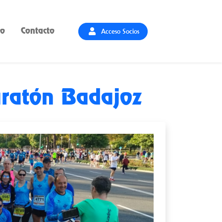
Acceso Socios
io
Contacto
aratón Badajoz