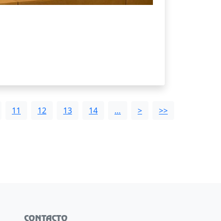
11
12
13
14
…
>
>>
CONTACTO